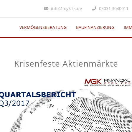
info@mgk-fs.de
05031 3040011
VERMÖGENSBERATUNG
BAUFINANZIERUNG
IMM
Krisenfeste Aktienmärkte